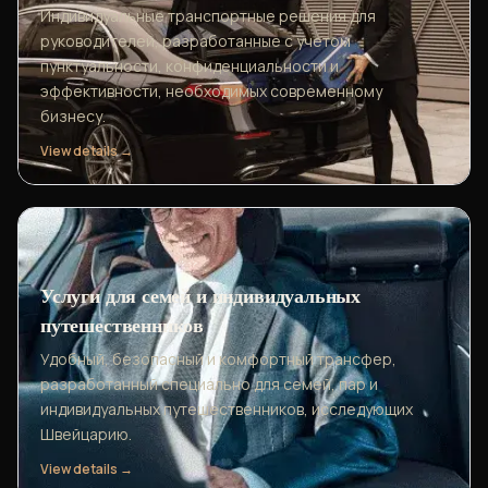
Индивидуальные транспортные решения для
руководителей, разработанные с учетом
пунктуальности, конфиденциальности и
эффективности, необходимых современному
бизнесу.
View details →
Услуги для семей и индивидуальных
путешественников
Удобный, безопасный и комфортный трансфер,
разработанный специально для семей, пар и
индивидуальных путешественников, исследующих
Швейцарию.
View details →