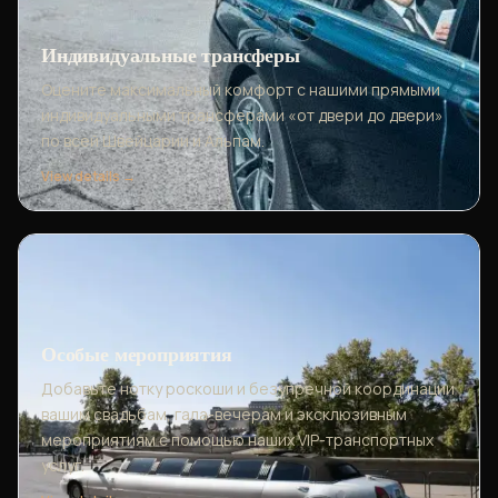
Индивидуальные трансферы
Оцените максимальный комфорт с нашими прямыми
индивидуальными трансферами «от двери до двери»
по всей Швейцарии и Альпам.
View details →
Особые мероприятия
Добавьте нотку роскоши и безупречной координации
вашим свадьбам, гала-вечерам и эксклюзивным
мероприятиям с помощью наших VIP-транспортных
услуг.