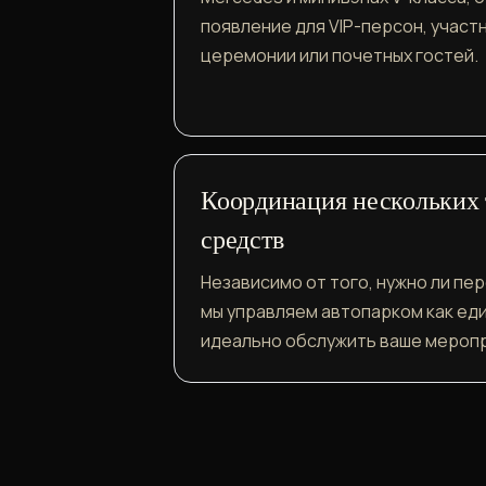
появление для VIP-персон, участ
церемонии или почетных гостей.
Координация нескольких
средств
Независимо от того, нужно ли пер
мы управляем автопарком как ед
идеально обслужить ваше мероп