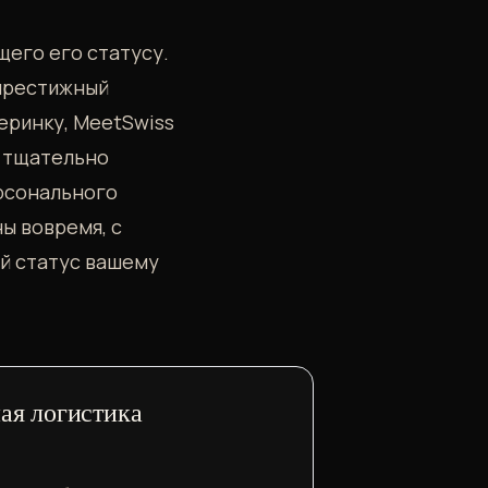
его его статусу.
 престижный
еринку, MeetSwiss
м тщательно
рсонального
ы вовремя, с
й статус вашему
ая логистика