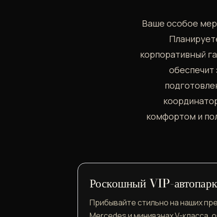
Ваше особое мер
Планируете
корпоративный га
обеспечит 
подготовле
координатор
комфортом и по
Роскошный VIP-автопар
Прибывайте стильно на наших пр
Mercedes и минивэнах V-класса, 