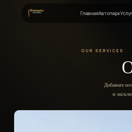
Главная
Автопарк
Услу
OUR SERVICES
О
Добавьте но
и экскл