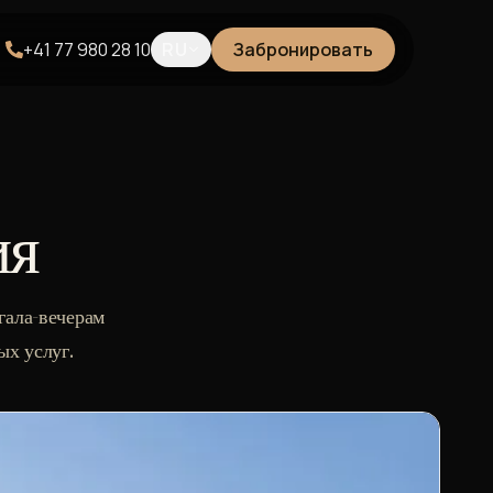
+41 77 980 28 10
RU
Забронировать
ия
гала-вечерам
х услуг.