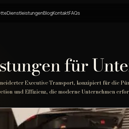
otte
Dienstleistungen
Blog
Kontakt
FAQs
istungen für Un
eiderter Executive-Transport, konzipiert für die Pün
retion und Effizienz, die moderne Unternehmen erfor