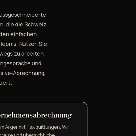
 massgeschneiderte
, die die Schweiz
den einfachen
rlebnis. Nutzen Sie
wegs zu arbeiten,
dengespräche und
lusive-Abrechnung,
dert.
ternehmensabrechnung
m Ärger mit Taxiquittungen. Wir
reise und übersichtliche,