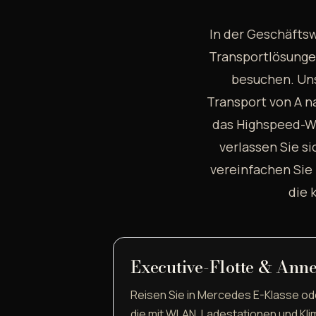
In der Geschäftsw
Transportlösunge
besuchen. Un
Transport von A na
das Highspeed-WL
verlassen Sie s
vereinfachen Sie 
die 
Executive-Flotte & Ann
Reisen Sie in Mercedes E-Klasse o
die mit WLAN, Ladestationen und Kl