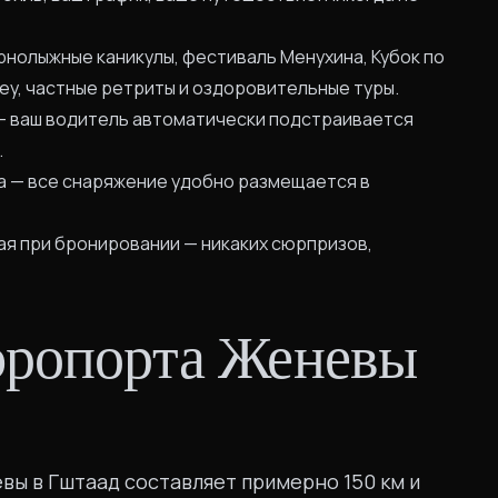
рнолыжные каникулы, фестиваль Менухина, Кубок по
sey, частные ретриты и оздоровительные туры.
— ваш водитель автоматически подстраивается
.
а — все снаряжение удобно размещается в
я при бронировании — никаких сюрпризов,
эропорта Женевы
вы в Гштаад составляет примерно 150 км и