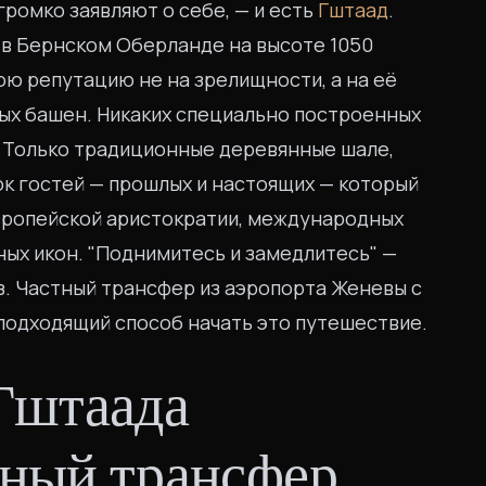
ромко заявляют о себе, — и есть
Гштаад
.
в Бернском Оберланде на высоте 1050
ою репутацию не на зрелищности, а на её
ных башен. Никаких специально построенных
. Только традиционные деревянные шале,
ок гостей — прошлых и настоящих — который
европейской аристократии, международных
ных икон. "Поднимитесь и замедлитесь" —
. Частный трансфер из аэропорта Женевы с
 подходящий способ начать это путешествие.
Гштаада
тный трансфер