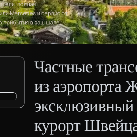
ители, полная
ли Mercedes и сервис от
 прибытия в ваш шале.
Частные транс
из аэропорта 
эксклюзивный
курорт Швейц