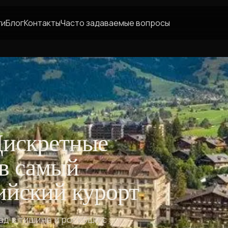
ги
Блог
Контакты
Часто задаваемые вопросы
Дискретные
в самый
ийский курорт
д в тишине и роскоши с