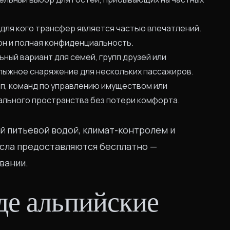
 для кого трансфер является частью впечатлений.
он и полная конфиденциальность.
ный вариант для семей, групп друзей или
 лыжное снаряжение для нескольких пассажиров.
пп, команд по управлению имуществом или
ального пространства без потери комфорта.
 питьевой водой, климат-контролем и
есла предоставляются бесплатно —
вании.
де альпийские