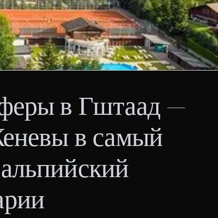
феры в Гштаад —
Женевы в самый
 альпийский
арии