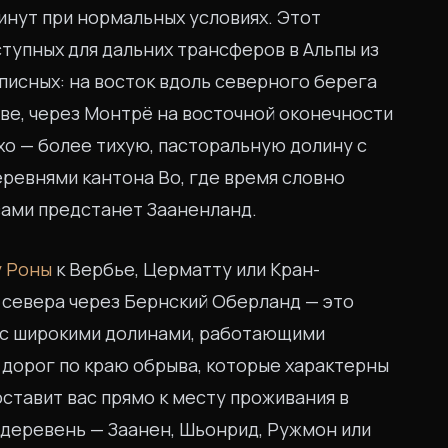
минут при нормальных условиях. Этот
тупных для дальних трансферов в Альпы из
писных: на восток вдоль северного берега
ве, через Монтрё на восточной оконечности
нхо — более тихую, пасторальную долину с
ревнями кантона Во, где время словно
 вами предстанет Зааненланд.
у Роны
к Вербье, Церматту или Кран-
 севера через Бернский Оберланд — это
 с широкими долинами, работающими
дорог по краю обрыва, которые характерны
оставит вас прямо к месту проживания в
 деревень — Заанен, Шьонрид, Ружмон или