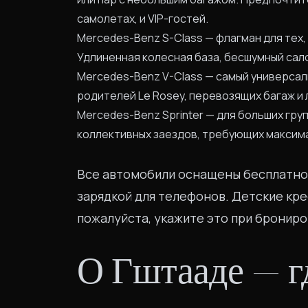
самолетах, и VIP-гостей.
Mercedes-Benz S-Class — флагман для тех,
Удлиненная колесная база, бесшумный сал
Mercedes-Benz V-Class — самый универсаль
родителей Le Rosey, перевозящих багаж и
Mercedes-Benz Sprinter — для больших гру
коллективных заездов, требующих максим
Все автомобили оснащены бесплатной
зарядкой для телефонов. Детские кр
пожалуйста, укажите это при брониро
О Гштааде — г