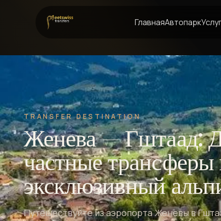
Главная
Автопарк
Услу
TRANSFER DESTINATION
Женева — Гштаад: 
частные трансферы 
эксклюзивный альп
Путешествуйте из аэропорта Женевы в Гштаа