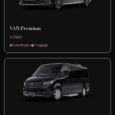
VAN Premium
V Class
7
passengers
7
luggage