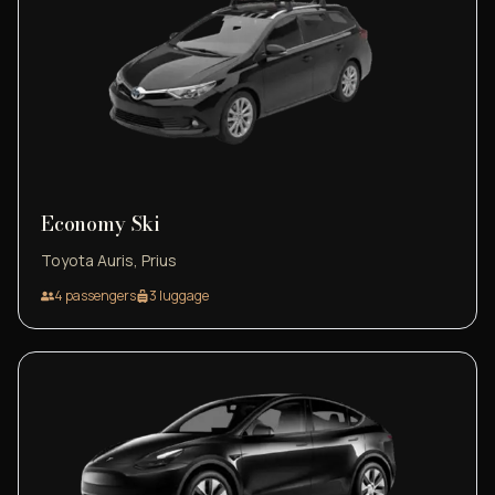
Economy Ski
Toyota Auris, Prius
4
passengers
3
luggage