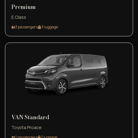
Premium
E Class
3
passengers
3
luggage
VAN Standard
Toyota Proace
7
passengers
7
luggage